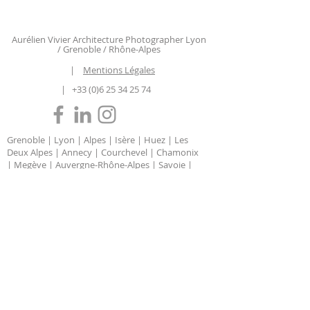
Aurélien Vivier Architecture Photographer Lyon
/ Grenoble / Rhône-Alpes
|
Mentions Légales
|
+33 (0)6 25 34 25 74
Grenoble | Lyon | Alpes | Isère | Huez | Les
Deux Alpes | Annecy | Courchevel | Chamonix
| Megève | Auvergne-Rhône-Alpes | Savoie |
Haute Savoie | Chambéry