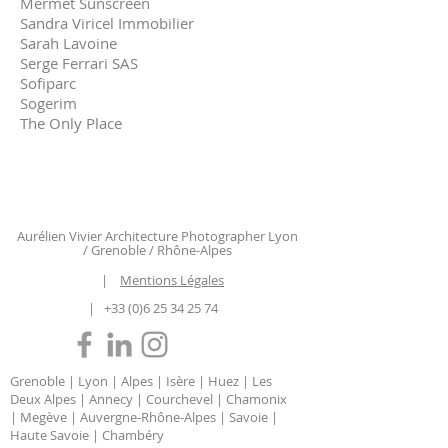
Mermet Sunscreen
Sandra Viricel Immobilier
Sarah Lavoine
Serge Ferrari SAS
Sofiparc
Sogerim
The Only Place
Aurélien Vivier Architecture Photographer Lyon
/ Grenoble / Rhône-Alpes
|
Mentions Légales
|
+33 (0)6 25 34 25 74
Grenoble | Lyon | Alpes | Isère | Huez | Les
Deux Alpes | Annecy | Courchevel | Chamonix
| Megève | Auvergne-Rhône-Alpes | Savoie |
Haute Savoie | Chambéry