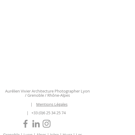
Aurélien Vivier Architecture Photographer Lyon
/ Grenoble / Rhône-Alpes
|
Mentions Légales
|
+33 (0)6 25 34 25 74
Grenoble | Lyon | Alpes | Isère | Huez | Les