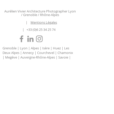
Aurélien Vivier Architecture Photographer Lyon
/ Grenoble / Rhône-Alpes
|
Mentions Légales
|
+33 (0)6 25 34 25 74
Grenoble | Lyon | Alpes | Isère | Huez | Les
Deux Alpes | Annecy | Courchevel | Chamonix
| Megève | Auvergne-Rhône-Alpes | Savoie |
Haute Savoie | Chambéry