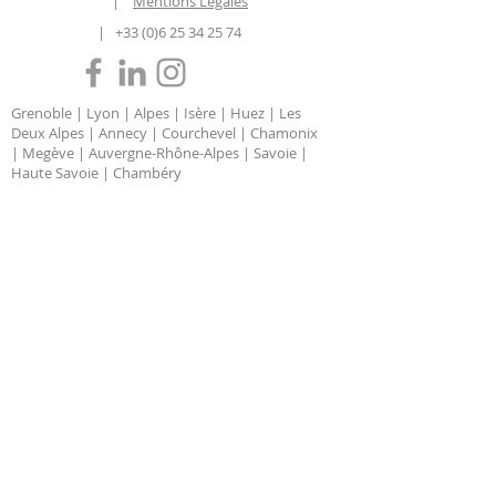
|
Mentions Légales
|
+33 (0)6 25 34 25 74
Grenoble | Lyon | Alpes | Isère | Huez | Les
Deux Alpes | Annecy | Courchevel | Chamonix
| Megève | Auvergne-Rhône-Alpes | Savoie |
Haute Savoie | Chambéry