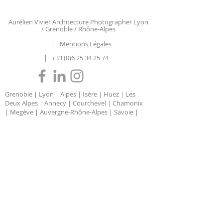
Aurélien Vivier Architecture Photographer Lyon
/ Grenoble / Rhône-Alpes
|
Mentions Légales
|
+33 (0)6 25 34 25 74
Grenoble | Lyon | Alpes | Isère | Huez | Les
Deux Alpes | Annecy | Courchevel | Chamonix
| Megève | Auvergne-Rhône-Alpes | Savoie |
Haute Savoie | Chambéry